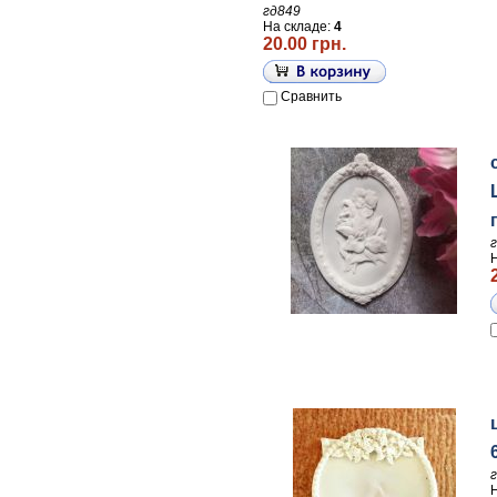
гд849
На складе:
4
20.00 грн.
Сравнить