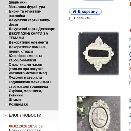
(шармики)
Металева фурнітура
Бирки та етикетки-
наклейки
Сравнить
Декупажні карти Hobby-
decor
Декупажні карти Декопарк
ДЕКУПАЖНі КАРТИ ЗА
ТЕМАМИ
Декоративні елементи
Декоративне каміння,
перли, стрази
Ювелірна смола та
кабошони-лінзи
Стрелки для часов
(только при покупке
часового механизма!)
Художні матеріали
Годинникові механізми і
стрілки для годинника
Стрічки, мережива,
тканини
Штамп
Розпродаж
БЛОГ / НОВОСТИ
06.02.2026 18:50:08
Повний розпродаж