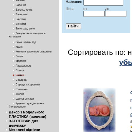
Ангелы
Название
Бабочки
Цена
от
до
Багеты, жгуты
Балерины
Бантики
Вензеля
Виноград, вино
Декоры, не вошедшие в
категории
Зима, новый год
Камеи
Сортировать по: 
Ключи и замочные скважины
Лилии
уб
Морские
Пасхальные
Птички
Рамки
Свадьба
Сердца и сердечки
Стимпанк
Уголки
Цветы, листья
Кружево для декупажа
(полимерное)
Декор з модельного
ПЛАСТИКА (виливки)
ЗАГОТОВКИ для
декупажу
Металеві підвіски