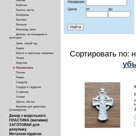
Ангелы
Название
Бабочки
Цена
от
до
Багеты, жгуты
Балерины
Бантики
Вензеля
Виноград, вино
Декоры, не вошедшие в
категории
Зима, новый год
Камеи
Сортировать по: 
Ключи и замочные скважины
Лилии
уб
Морские
Пасхальные
Птички
Рамки
Свадьба
Сердца и сердечки
Стимпанк
Уголки
Цветы, листья
Кружево для декупажа
(полимерное)
Декор з модельного
ПЛАСТИКА (виливки)
ЗАГОТОВКИ для
декупажу
Металеві підвіски