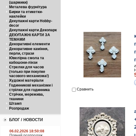
(шармики)
Металева фурнітура
Бирки та етикетки-
наклейки
Декупажні карти Hobby-
decor
Декупажні карти Декопарк
ДЕКУПАЖНі КАРТИ ЗА
ТЕМАМИ
Декоративні елементи
Декоративне каміння,
перли, стрази
Ювелірна смола та
кабошони-лінзи
Стрелки для часов
(только при покупке
часового механизма!)
Художні матеріали
Годинникові механізми і
Сравнить
стрілки для годинника
Стрічки, мережива,
тканини
Штамп
Розпродаж
БЛОГ / НОВОСТИ
06.02.2026 18:50:08
Повний розпродаж