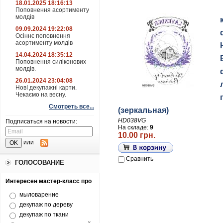
18.01.2025 18:16:13
Поповнення асортименту
молдів
09.09.2024 19:22:08
Осіннє поповнення
асортименту молдів
14.04.2024 18:35:12
Поповнення силіконових
молдів.
26.01.2024 23:04:08
НовІ декупажні карти.
Чекаємо на весну.
Смотреть все...
(зеркальная)
HD038VG
Подписаться на новости:
На складе:
9
10.00 грн.
или
Сравнить
ГОЛОСОВАНИЕ
Интересен мастер-класс про
мыловарение
декупаж по дереву
декупаж по ткани