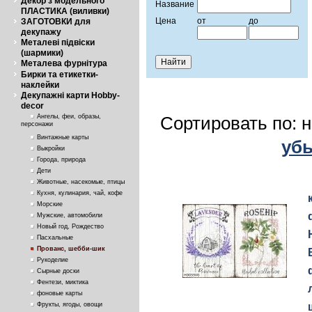
Декор з модельного
Название
ПЛАСТИКА (виливки)
Цена
от
до
ЗАГОТОВКИ для
декупажу
Металеві підвіски
(шармики)
Металева фурнітура
Бирки та етикетки-
наклейки
Декупажні карти Hobby-
decor
Ангелы, феи, образы,
Сортировать по: 
персонажи
Винтажные карты
уб
Выкройки
Города, природа
Дети
Животные, насекомые, птицы
Кухня, кулинария, чай, кофе
Морские
Мужские, автомобили
Новый год, Рождество
Пасхальные
Прованс, шебби-шик
Рукоделие
Сырные доски
Фентези, миктика
фоновые карты
Фрукты, ягоды, овощи