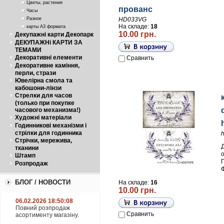
Цветы, растения
прованс
Часы
Разное
HD033VG
На складе:
18
карты А3 формата
10.00 грн.
Декупажні карти Декопарк
ДЕКУПАЖНі КАРТИ ЗА
ТЕМАМИ
Декоративні елементи
Сравнить
Декоративне каміння,
перли, стрази
Ювелірна смола та
кабошони-лінзи
Стрелки для часов
(только при покупке
часового механизма!)
Художні матеріали
Годинникові механізми і
стрілки для годинника
Стрічки, мережива,
тканини
Штамп
П
Розпродаж
БЛОГ / НОВОСТИ
На складе:
16
10.00 грн.
06.02.2026 18:50:08
Повний розпродаж
Сравнить
асортименту магазіну.