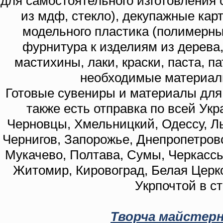
для самостоятельного изготовления с
из мдф, стекло), декупажные кар
модельного пластика (полимерны
фурнитура к изделиям из дерева
мастихины, лаки, краски, паста, п
необходимые материал
Готовые сувениры и материалы для 
также есть отправка по всей Укр
Черновцы, Хмельницкий, Одессу, Ль
Чернигов, Запорожье, Днепропетровс
Мукачево, Полтава, Сумы, Черкассы
Житомир, Кировоград, Белая Церко
Укрпочтой в с
Творча майстерн