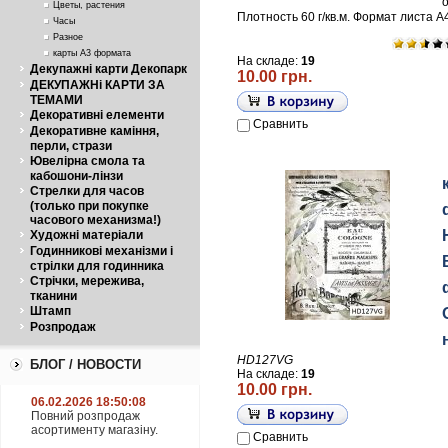
Цветы, растения
Плотность 60 г/кв.м. Формат листа А
Часы
Разное
карты А3 формата
На складе:
19
Декупажні карти Декопарк
10.00 грн.
ДЕКУПАЖНі КАРТИ ЗА
ТЕМАМИ
Декоративні елементи
Сравнить
Декоративне каміння,
перли, стрази
Ювелірна смола та
кабошони-лінзи
Стрелки для часов
(только при покупке
часового механизма!)
Художні матеріали
Годинникові механізми і
стрілки для годинника
Стрічки, мережива,
тканини
Штамп
Розпродаж
HD127VG
БЛОГ / НОВОСТИ
На складе:
19
10.00 грн.
06.02.2026 18:50:08
Повний розпродаж
асортименту магазіну.
Сравнить