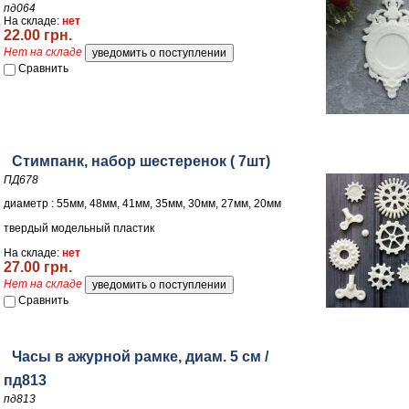
пд064
На складе:
нет
22.00 грн.
Нет на складе
Сравнить
Стимпанк, набор шестеренок ( 7шт)
ПД678
диаметр : 55мм, 48мм, 41мм, 35мм, 30мм, 27мм, 20мм
твердый модельный пластик
На складе:
нет
27.00 грн.
Нет на складе
Сравнить
Часы в ажурной рамке, диам. 5 см /
пд813
пд813