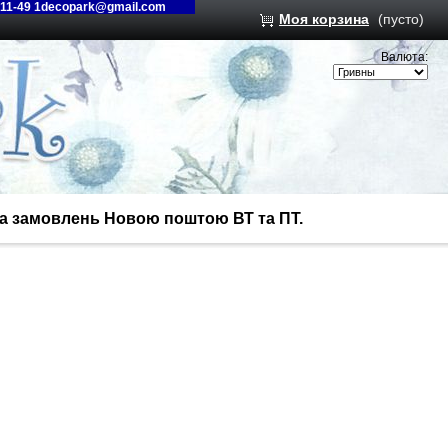
-11-49 1decopark@gmail.com
Моя корзина
(пусто)
Валюта:
вка замовлень Новою поштою ВТ та ПТ.