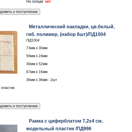
На складе:
нет
Металлический накладки, цв.белый,
гиб. полимер, (набор 6шт)/ПД1004
ПД1004
73мм х 30мм
59мм х 24мм
30мм х 52мм
67мм х 16мм
36мм х 36мм - 2шт
 пластик
Рамка с циферблатом 7,2х4 см,
модельный пластик /ПД996