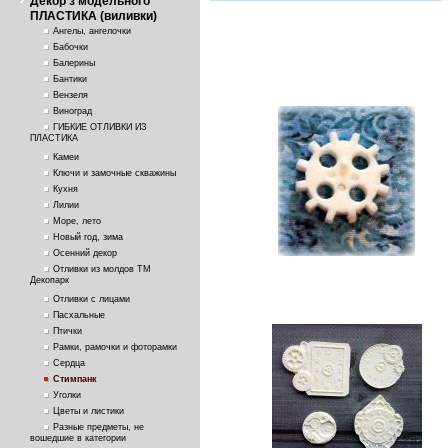
Декор з модельного
ПЛАСТИКА (виливки)
Ангелы, ангелочки
Бабочки
Балерины
Бантики
Вензеля
Виноград
ГИБКИЕ ОТЛИВКИ ИЗ
ПЛАСТИКА
Камеи
Ключи и замочные скважины
Кухня
Лилии
Море, лето
Новый год, зима
Осенний декор
Отливки из молдов ТМ
Декопарк
Отливки с лицами
Пасхальные
Птички
Рамки, рамочки и фоторамки
Сердца
Стимпанк
Уголки
Цветы и листики
Разные предметы, не
вошедшие в категории