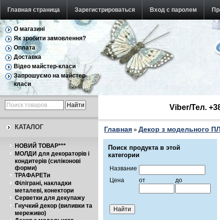
Главная страница
Зарегистрироваться
Вход с паролем
Пр
О магазині
Як зробити замовлення?
Оплата
Доставка
Відео майстер-класи
Запрошуємо на майстер-
класи
Viber/Тел. +
КАТАЛОГ
Главная
Декор з модельного П
»
НОВИЙ ТОВАР***
Поиск продукта в этой
МОЛДИ для декораторів і
категории
кондитерів (силіконові
форми)
Название
ТРАФАРЕТи
Цена
от
до
Філіграні, накладки
металеві, конектори
Серветки для декупажу
Гнучкий декор (виливки та
мереживо)