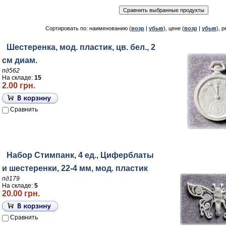
Сортировать по: наименованию (
возр
|
убыв
), цене (
возр
|
убыв
), р
Шестеренка, мод. пластик, цв. бел., 2
см диам.
пд562
На складе:
15
2.00 грн.
Сравнить
Набор Стимпанк, 4 ед., Циферблаты
и шестеренки, 22-4 мм, мод. пластик
пд179
На складе:
5
20.00 грн.
Сравнить