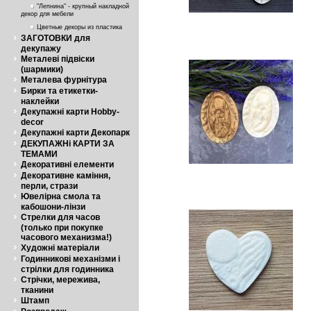
"Лепнина" - крупный накладной
декор для мебели
Цветные декоры из пластика
ЗАГОТОВКИ для
декупажу
Металеві підвіски
(шармики)
Металева фурнітура
Бирки та етикетки-
наклейки
Декупажні карти Hobby-
decor
Декупажні карти Декопарк
ДЕКУПАЖНі КАРТИ ЗА
ТЕМАМИ
Декоративні елементи
Декоративне каміння,
перли, стрази
Ювелірна смола та
кабошони-лінзи
Стрелки для часов
(только при покупке
часового механизма!)
Художні матеріали
Годинникові механізми і
стрілки для годинника
Стрічки, мережива,
тканини
Штамп