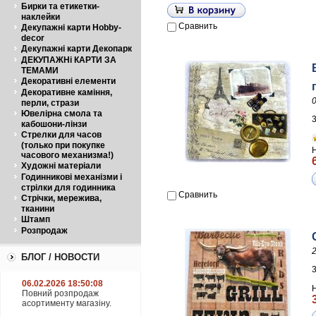
Бирки та етикетки-
наклейки
Сравнить
Декупажні карти Hobby-
decor
Декупажні карти Декопарк
ДЕКУПАЖНі КАРТИ ЗА
ТЕМАМИ
Декоративні елементи
Декоративне каміння,
перли, стрази
Ювелірна смола та
кабошони-лінзи
Стрелки для часов
(только при покупке
часового механизма!)
Художні матеріали
Годинникові механізми і
стрілки для годинника
Сравнить
Стрічки, мережива,
тканини
Штамп
Розпродаж
G
БЛОГ / НОВОСТИ
06.02.2026 18:50:08
Повний розпродаж
асортименту магазіну.