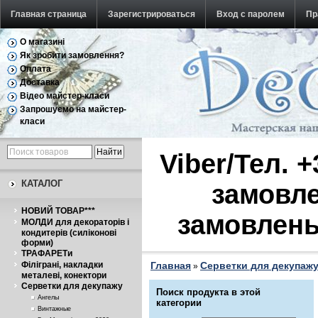
Главная страница
Зарегистрироваться
Вход с паролем
Пр
О магазині
Обратная связь
Як зробити замовлення?
Оплата
Доставка
Відео майстер-класи
Запрошуємо на майстер-
класи
Viber/Тел. 
КАТАЛОГ
замовле
НОВИЙ ТОВАР***
замовлень
МОЛДИ для декораторів і
кондитерів (силіконові
форми)
ТРАФАРЕТи
Філіграні, накладки
Главная
Серветки для декупаж
»
металеві, конектори
Серветки для декупажу
Поиск продукта в этой
Ангелы
категории
Винтажные