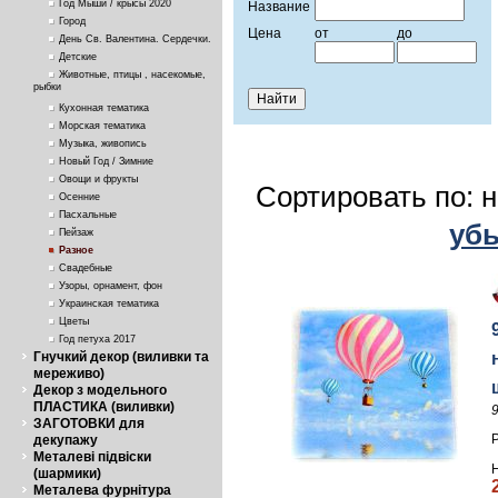
Год Мыши / крысы 2020
Название
Город
Цена
от
до
День Св. Валентина. Сердечки.
Детские
Животные, птицы , насекомые,
рыбки
Кухонная тематика
Морская тематика
Музыка, живопись
Новый Год / Зимние
Овощи и фрукты
Сортировать по: 
Осенние
Пасхальные
уб
Пейзаж
Разное
Свадебные
Узоры, орнамент, фон
Украинская тематика
Цветы
Год петуха 2017
Гнучкий декор (виливки та
мереживо)
Декор з модельного
ПЛАСТИКА (виливки)
ЗАГОТОВКИ для
декупажу
Металеві підвіски
(шармики)
Металева фурнітура