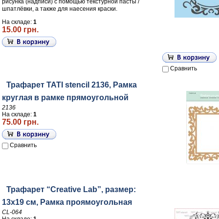
рисунка (надписи) с помощью текстурной пасты /
шпатлёвки, а также для наесения краски.
На складе:
1
15.00 грн.
Сравнить
Трафарет TATI stencil 2136, Рамка
круглая в рамке прямоугольной
2136
На складе:
1
75.00 грн.
Сравнить
Трафарет “Creative Lab”, размер:
13х19 см, Рамка проямоугольная
CL-064