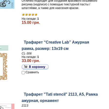
Отлично подходит для создания красивого объёмного
рисунка (надписи) с помощью текстурной пасты /
шпатлёвки, а также для наесения краски.
На складе:
1
15.00 грн.
Трафарет “Creative Lab” Ажурная
рамка, размер: 13х19 см
CL-306
На складе:
1
33.00 грн.
Сравнить
Трафарет "Tati stencil" 2113, А5, Рамка
ажурная, орнамент
2113