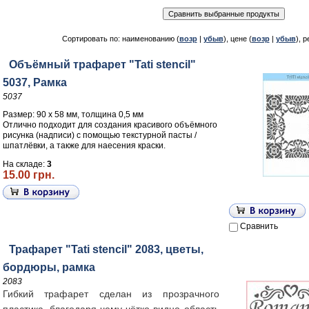
Сортировать по: наименованию (
возр
|
убыв
), цене (
возр
|
убыв
), р
Объёмный трафарет "Tati stencil"
5037, Рамка
5037
Размер: 90 х 58 мм, толщина 0,5 мм
Отлично подходит для создания красивого объёмного
рисунка (надписи) с помощью текстурной пасты /
шпатлёвки, а также для наесения краски.
На складе:
3
15.00 грн.
Сравнить
Трафарет "Tati stencil" 2083, цветы,
бордюры, рамка
2083
Гибкий трафарет сделан из прозрачного