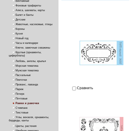
Винтажные
Фоновые трафареты
Алиса, шахматы, карты
Балет и банты
Детские
Животные, насекомые, птицы
Короны
Кухня
Новый год
Часы и календари
Ключи, замочные скважины
Круглые (орнаменты,
циферблаты)
Любовь, ангелы, крылья
Морская тематика
Мужская тематика
Пасхальные
Плиточки
Прованс, лаванда
Сравнить
Париж
Почерк
Почтовые
Рамки и рамочки
Стимпанк
Текстовые
Углы, вензеля, орнаменты,
бордюды, канты
Цветы, растения
Швейная тематика