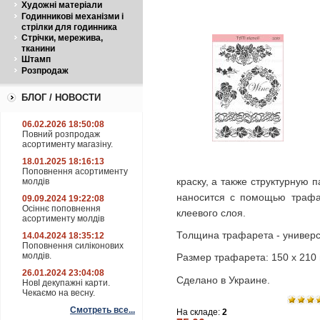
Художні матеріали
Годинникові механізми і
стрілки для годинника
Стрічки, мережива,
тканини
Штамп
Розпродаж
БЛОГ / НОВОСТИ
06.02.2026 18:50:08
Повний розпродаж
асортименту магазіну.
18.01.2025 18:16:13
Поповнення асортименту
краску, а также структурную 
молдів
наносится с помощью трафа
09.09.2024 19:22:08
Осіннє поповнення
клеевого слоя.
асортименту молдів
Толщина трафарета - универс
14.04.2024 18:35:12
Поповнення силіконових
молдів.
Размер трафарета: 150 х 210
26.01.2024 23:04:08
Сделано в Украине.
НовІ декупажні карти.
Чекаємо на весну.
Смотреть все...
На складе:
2