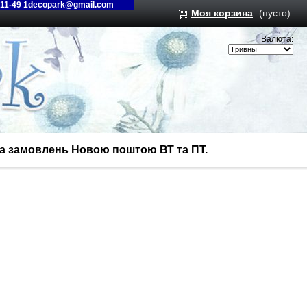
-11-49 1decopark@gmail.com
Моя корзина
(пусто)
Валюта:
вка замовлень Новою поштою ВТ та ПТ.