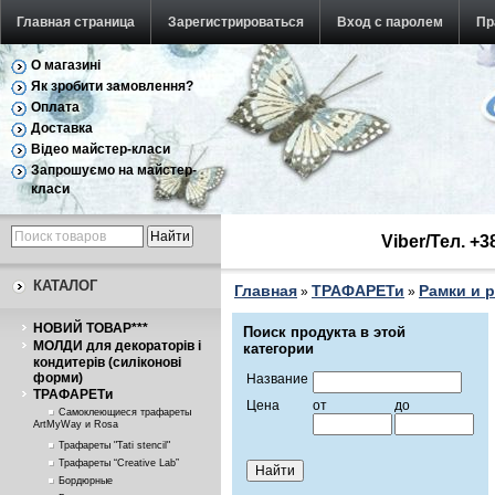
Главная страница
Зарегистрироваться
Вход с паролем
Пр
О магазині
Як зробити замовлення?
Оплата
Доставка
Відео майстер-класи
Запрошуємо на майстер-
класи
Viber/Тел. +
КАТАЛОГ
Главная
ТРАФАРЕТи
Рамки и 
»
»
НОВИЙ ТОВАР***
Поиск продукта в этой
МОЛДИ для декораторів і
категории
кондитерів (силіконові
форми)
Название
ТРАФАРЕТи
Цена
от
до
Самоклеющиеся трафареты
ArtMyWay и Rosa
Трафареты "Tati stencil"
Трафареты “Creative Lab”
Бордюрные