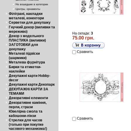
Не вошедшие в категории
Центры, орнаменты
Філіграні, накладки
металеві, конектори
Серветки для декупажу
Гнучкий декор (виливки та
мереживо)
На складе:
3
Декор з модельного
75.00 грн.
ПЛАСТИКА (виливки)
ЗАГОТОВКИ для
декупажу
Сравнить
Металеві підвіски
(шармики)
Металева фурнітура
Бирки та етикетки-
наклейки
Декупажні карти Hobby-
decor
Декупажні карти Декопарк
ДЕКУПАЖНі КАРТИ ЗА
ТЕМАМИ
Декоративні елементи
Декоративне каміння,
перли, стрази
Ювелірна смола та
кабошони-лінзи
Сравнить
Стрелки для часов
(только при покупке
часового механизма!)