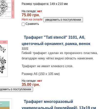
Размер трафарета: 149 х 210 мм
На складе:
нет
75.00 грн.
Нет на складе
Сравнить
Трафарет "Tati stencil" 3101, А6,
цветочный орнамент, рамка, венок
3101
Гибкий трафарет сделан из прозрачного пластика,
благодаря чему чётко видно область нанесения.
Трафарет не имеет клеевого слоя.
Размер А6 (150 х 105 мм)
На складе:
нет
35.00 грн.
Трафарет многоразовый
универсальный (неклейкий), 13х19 см