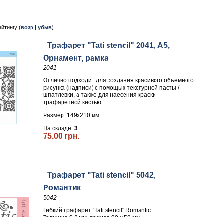
ейтингу (
возр
|
убыв
)
Трафарет "Tati stencil" 2041, А5,
Орнамент, рамка
2041
Отлично подходит для создания красивого объёмного
рисунка (надписи) с помощью текстурной пасты /
шпатлёвки, а также для наесения краски
трафаретной кистью.
Размер: 149х210 мм.
На складе:
3
75.00 грн.
Трафарет "Tati stencil" 5042,
Романтик
5042
Гибкий трафарет "Tati stencil" Romantic