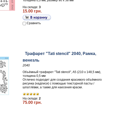
Толщина 0,3 мм, размер 90 х 58 мм
На складе:
3
15.00 грн.
Сравнить
Трафарет "Tati stencil" 2040, Рамка,
венезль
2040
Объёмный трафарет "Tati stencil", А5 (210 х 148,5 мм),
толщина 0,5 мм
Отлично подходит для создания красивого объёмного
рисунка (надписи) с помощью текстурной пасты /
шпатлёвки, а также для наесения краски.
На складе:
2
75.00 грн.