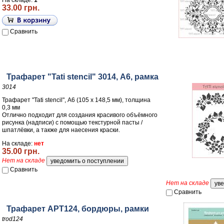
На складе:
1
33.00 грн.
Сравнить
Трафарет "Tati stencil" 3014, А6, рамка
3014
Трафарет "Tati stencil", А6 (105 х 148,5 мм), толщина
0,3 мм
Отлично подходит для создания красивого объёмного
рисунка (надписи) с помощью текстурной пасты /
шпатлёвки, а также для наесения краски.
На складе:
нет
35.00 грн.
Нет на складе
Сравнить
Нет на складе
Сравнить
Трафарет АРТ124, бордюры, рамки
trod124