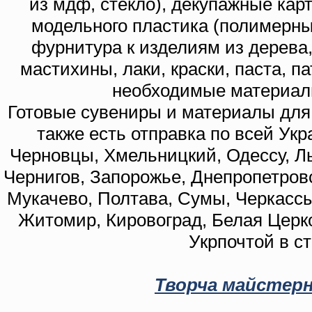
из мдф, стекло), декупажные кар
модельного пластика (полимерны
фурнитура к изделиям из дерева
мастихины, лаки, краски, паста, п
необходимые материал
Готовые сувениры и материалы для 
также есть отправка по всей Укр
Черновцы, Хмельницкий, Одессу, Ль
Чернигов, Запорожье, Днепропетровс
Мукачево, Полтава, Сумы, Черкассы
Житомир, Кировоград, Белая Церко
Укрпочтой в с
Творча майстерн