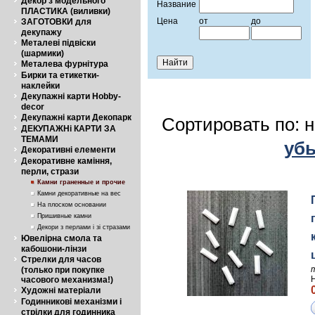
Декор з модельного
Название
ПЛАСТИКА (виливки)
Цена
от
до
ЗАГОТОВКИ для
декупажу
Металеві підвіски
(шармики)
Металева фурнітура
Бирки та етикетки-
наклейки
Декупажні карти Hobby-
decor
Декупажні карти Декопарк
Сортировать по: 
ДЕКУПАЖНі КАРТИ ЗА
ТЕМАМИ
уб
Декоративні елементи
Декоративне каміння,
перли, стрази
Камни граненные и прочие
Камни декоративные на вес
На плоском основании
Пришивные камни
Декори з перлами і зі стразами
Ювелірна смола та
кабошони-лінзи
Стрелки для часов
(только при покупке
часового механизма!)
Художні матеріали
Годинникові механізми і
стрілки для годинника