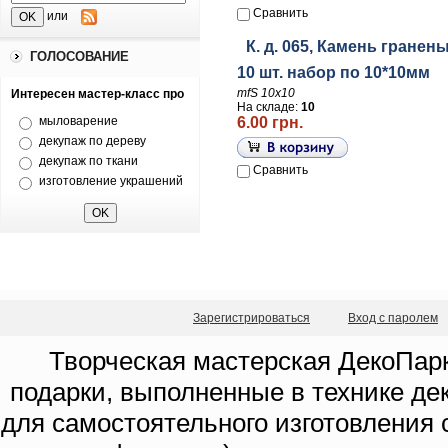
Сравнить
или
К. д. 065, Камень гране
ГОЛОСОВАНИЕ
10 шт. набор по 10*10мм
mfS 10x10
Интересен мастер-класс про
На складе:
10
мыловарение
6.00 грн.
декупаж по дереву
декупаж по ткани
Сравнить
изготовление украшений
Зарегистрироваться
Вход с паролем
Творческая мастерская ДекоПарк
подарки, выполненные в технике де
для самостоятельного изготовления с