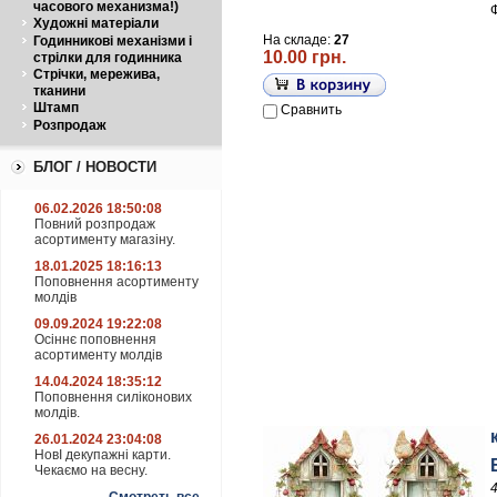
часового механизма!)
Художні матеріали
На складе:
27
Годинникові механізми і
10.00 грн.
стрілки для годинника
Стрічки, мережива,
тканини
Штамп
Сравнить
Розпродаж
БЛОГ / НОВОСТИ
06.02.2026 18:50:08
Повний розпродаж
асортименту магазіну.
18.01.2025 18:16:13
Поповнення асортименту
молдів
09.09.2024 19:22:08
Осіннє поповнення
асортименту молдів
14.04.2024 18:35:12
Поповнення силіконових
молдів.
26.01.2024 23:04:08
НовІ декупажні карти.
Чекаємо на весну.