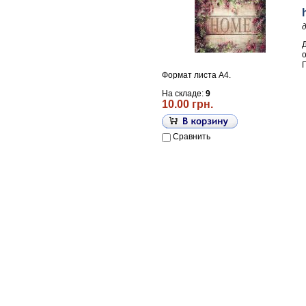
П
Формат листа А4.
На складе:
9
10.00 грн.
Сравнить