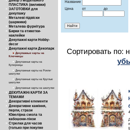
Декор з модельного
Название
ПЛАСТИКА (виливки)
Цена
от
до
ЗАГОТОВКИ для
декупажу
Металеві підвіски
(шармики)
Металева фурнітура
Бирки та етикетки-
наклейки
Декупажні карти Hobby-
decor
Декупажні карти Декопарк
Сортировать по: 
Декупажные карты на
Ключницы
уб
Декупажные карты на
Купюрницы
Декупажные карты на Рояли-
шкатулки
Декупажные карты на Круглые
шкатулки
Декупажные карты на шкатулки
ДЕКУПАЖНі КАРТИ ЗА
ТЕМАМИ
Декоративні елементи
Декоративне каміння,
перли, стрази
Ювелірна смола та
кабошони-лінзи
Стрелки для часов
(только при покупке
Щ