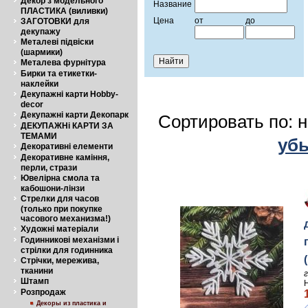
Декор з модельного
Название
ПЛАСТИКА (виливки)
Цена
от
до
ЗАГОТОВКИ для
декупажу
Металеві підвіски
(шармики)
Металева фурнітура
Бирки та етикетки-
наклейки
Декупажні карти Hobby-
decor
Декупажні карти Декопарк
Сортировать по: 
ДЕКУПАЖНі КАРТИ ЗА
ТЕМАМИ
уб
Декоративні елементи
Декоративне каміння,
перли, стрази
Ювелірна смола та
кабошони-лінзи
Стрелки для часов
(только при покупке
часового механизма!)
Художні матеріали
Годинникові механізми і
стрілки для годинника
Стрічки, мережива,
тканини
Штамп
Розпродаж
Декоры из пластика и